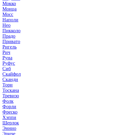
Мокко
Монца
Мосс
Наполи
Нео
Пикколо
Прадо
Привато
Ригель
Рич
Руна
Руфус
Сиб
Скайфол
Сканди
Торн
Тоскана
Тревизо
Фолк
Форли
Фреско
Хэппи
Шерлок
Эннио
Эриче