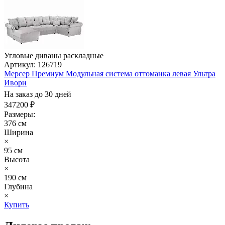
Угловые диваны раскладные
Артикул: 126719
Мерсер Премиум Модульная система оттоманка левая Ультра
Ивори
На заказ до 30 дней
347200 ₽
Размеры:
376 см
Ширина
×
95 см
Высота
×
190 см
Глубина
×
Купить