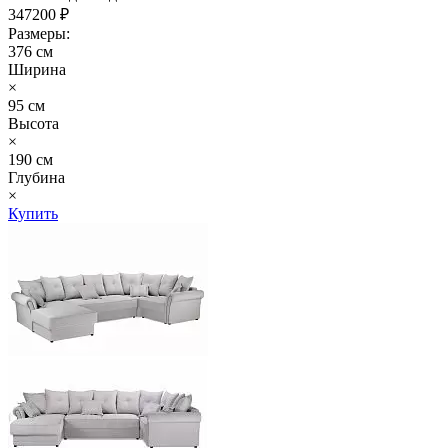
347200 ₽
Размеры:
376 см
Ширина
×
95 см
Высота
×
190 см
Глубина
×
Купить