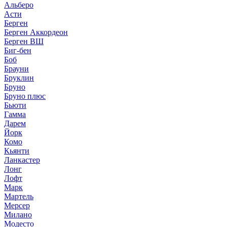
Альберо
Асти
Берген
Берген Аккордеон
Берген ВШ
Биг-бен
Боб
Брауни
Бруклин
Бруно
Бруно плюс
Бьюти
Гамма
Дарем
Йорк
Комо
Кьянти
Ланкастер
Лонг
Лофт
Марк
Мартель
Мерсер
Милано
Модесто