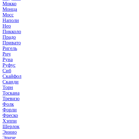
Мокко
Монца
Мосс
Наполи
Нео
Пикколо
Прадо
Привато
Ригель
Рич
Руна
Руфус
Сиб
Скайфол
Сканди
Торн
Тоскана
Тревизо
Фолк
Форли
Фреско
Хэппи
Шерлок
Эннио
Эриче