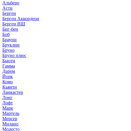
Альберо
Асти
Берген
Берген Аккордеон
Берген ВШ
Биг-бен
Боб
Брауни
Бруклин
Бруно
Бруно плюс
Бьюти
Гамма
Дарем
Йорк
Комо
Кьянти
Ланкастер
Лонг
Лофт
Марк
Мартель
Мерсер
Милано
Модесто