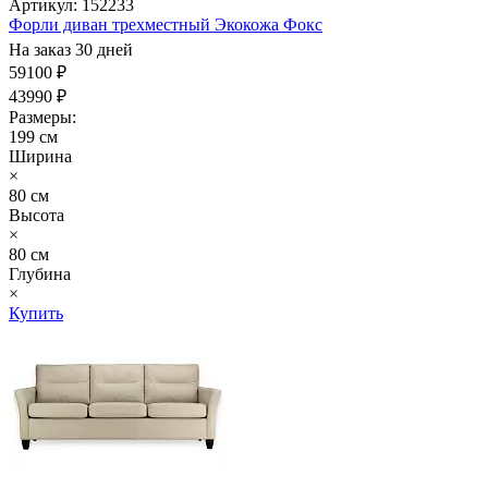
Артикул: 152233
Форли диван трехместный Экокожа Фокс
На заказ 30 дней
59100 ₽
43990 ₽
Размеры:
199 см
Ширина
×
80 см
Высота
×
80 см
Глубина
×
Купить