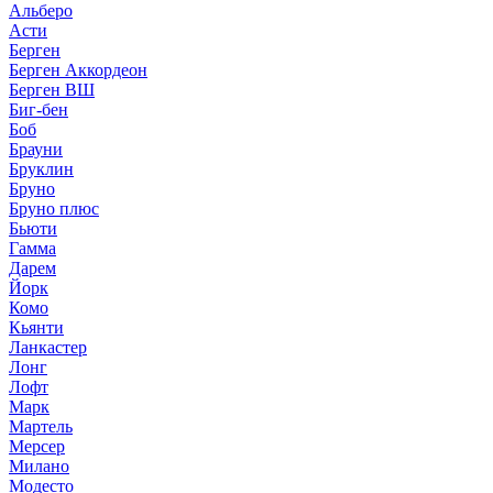
Альберо
Асти
Берген
Берген Аккордеон
Берген ВШ
Биг-бен
Боб
Брауни
Бруклин
Бруно
Бруно плюс
Бьюти
Гамма
Дарем
Йорк
Комо
Кьянти
Ланкастер
Лонг
Лофт
Марк
Мартель
Мерсер
Милано
Модесто