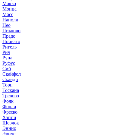
Мокко
Монца
Мосс
Наполи
Нео
Пикколо
Прадо
Привато
Ригель
Рич
Руна
Руфус
Сиб
Скайфол
Сканди
Торн
Тоскана
Тревизо
Фолк
Форли
Фреско
Хэппи
Шерлок
Эннио
Эриче