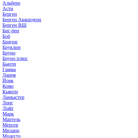
Альберо
Асти
Берген
Берген Аккордеон
Берген ВШ
Биг-бен
Боб
Брауни
Бруклин
Бруно
Бруно плюс
Бьюти
Гамма
Дарем
Йорк
Комо
Кьянти
Ланкастер
Лонг
Лофт
Марк
Мартель
Мерсер
Милано
Модесто