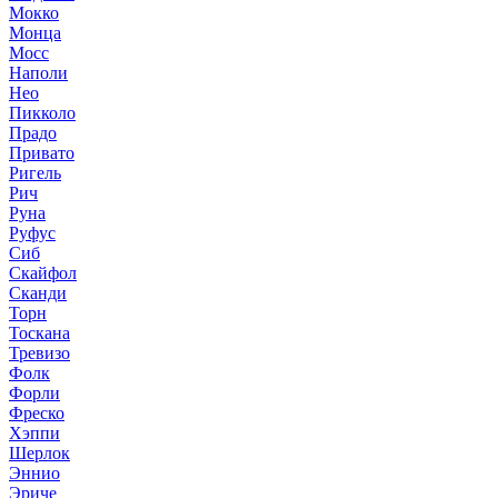
Мокко
Монца
Мосс
Наполи
Нео
Пикколо
Прадо
Привато
Ригель
Рич
Руна
Руфус
Сиб
Скайфол
Сканди
Торн
Тоскана
Тревизо
Фолк
Форли
Фреско
Хэппи
Шерлок
Эннио
Эриче