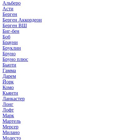
Альберо
Асти
Берген
Берген Аккордеон
Берген ВШ
Биг-бен
Боб
Брауни
Бруклин
Бруно
Бруно плюс
Бьюти
Гамма
Дарем
Йорк
Комо
Кьянти
Ланкастер
Лонг
Лофт
Марк
Мартель
Мерсер
Милано
Модесто