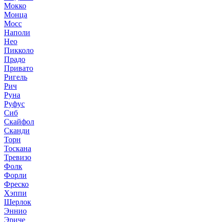
Мокко
Монца
Мосс
Наполи
Нео
Пикколо
Прадо
Привато
Ригель
Рич
Руна
Руфус
Сиб
Скайфол
Сканди
Торн
Тоскана
Тревизо
Фолк
Форли
Фреско
Хэппи
Шерлок
Эннио
Эриче