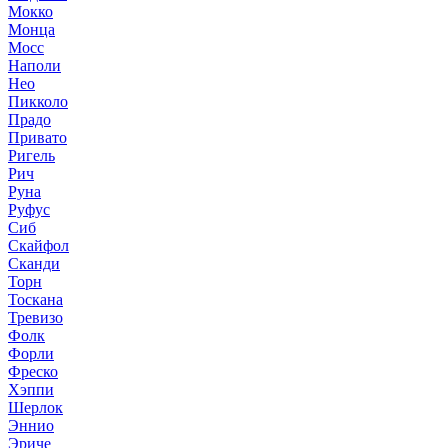
Мокко
Монца
Мосс
Наполи
Нео
Пикколо
Прадо
Привато
Ригель
Рич
Руна
Руфус
Сиб
Скайфол
Сканди
Торн
Тоскана
Тревизо
Фолк
Форли
Фреско
Хэппи
Шерлок
Эннио
Эриче