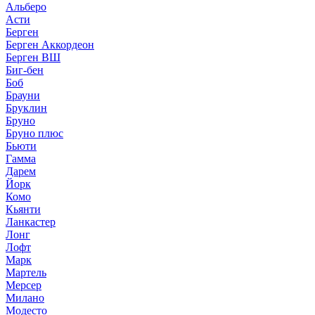
Альберо
Асти
Берген
Берген Аккордеон
Берген ВШ
Биг-бен
Боб
Брауни
Бруклин
Бруно
Бруно плюс
Бьюти
Гамма
Дарем
Йорк
Комо
Кьянти
Ланкастер
Лонг
Лофт
Марк
Мартель
Мерсер
Милано
Модесто