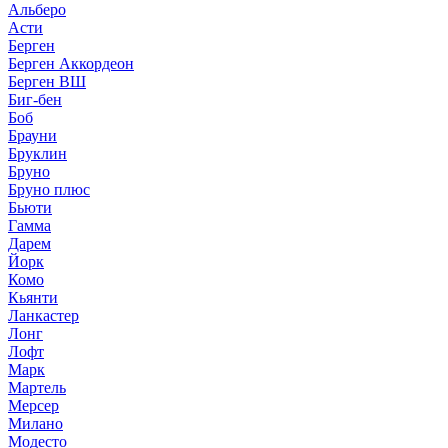
Альберо
Асти
Берген
Берген Аккордеон
Берген ВШ
Биг-бен
Боб
Брауни
Бруклин
Бруно
Бруно плюс
Бьюти
Гамма
Дарем
Йорк
Комо
Кьянти
Ланкастер
Лонг
Лофт
Марк
Мартель
Мерсер
Милано
Модесто