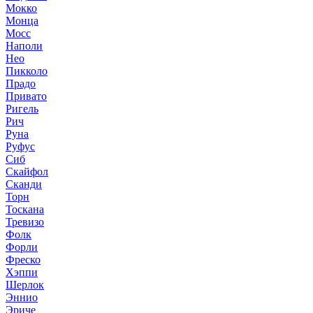
Мокко
Монца
Мосс
Наполи
Нео
Пикколо
Прадо
Привато
Ригель
Рич
Руна
Руфус
Сиб
Скайфол
Сканди
Торн
Тоскана
Тревизо
Фолк
Форли
Фреско
Хэппи
Шерлок
Эннио
Эриче