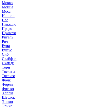
Мокко
Монца
Мосс
Наполи
Нео
Пикколо
Прадо
Привато
Ригель
Рич
Руна
Руфус
Сиб
Скайфол
Сканди
Торн
Тоскана
Тревизо
Фолк
Форли
Фреско
Хэппи
Шерлок
Эннио
Эриче