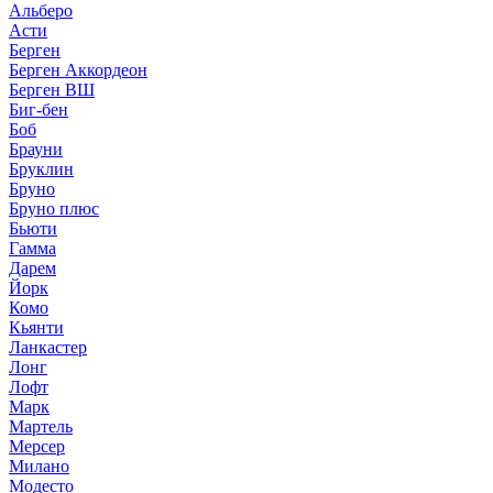
Альберо
Асти
Берген
Берген Аккордеон
Берген ВШ
Биг-бен
Боб
Брауни
Бруклин
Бруно
Бруно плюс
Бьюти
Гамма
Дарем
Йорк
Комо
Кьянти
Ланкастер
Лонг
Лофт
Марк
Мартель
Мерсер
Милано
Модесто