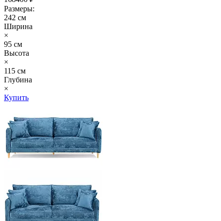
Размеры:
242 см
Ширина
×
95 см
Высота
×
115 см
Глубина
×
Купить