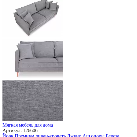
Мягкая мебель для дома
Артикул: 126606
Йорк Премиум диван-кровать Джуно Аш опоры Береза