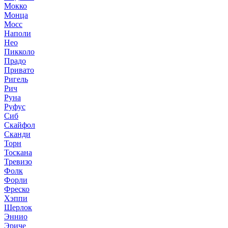
Мокко
Монца
Мосс
Наполи
Нео
Пикколо
Прадо
Привато
Ригель
Рич
Руна
Руфус
Сиб
Скайфол
Сканди
Торн
Тоскана
Тревизо
Фолк
Форли
Фреско
Хэппи
Шерлок
Эннио
Эриче