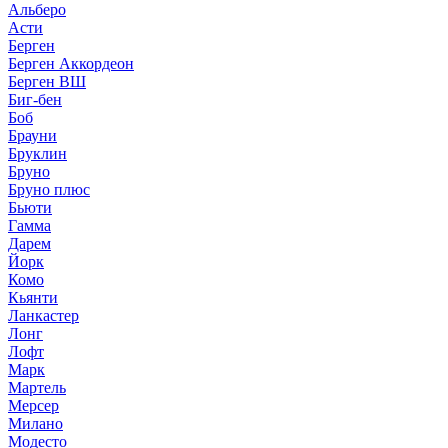
Альберо
Асти
Берген
Берген Аккордеон
Берген ВШ
Биг-бен
Боб
Брауни
Бруклин
Бруно
Бруно плюс
Бьюти
Гамма
Дарем
Йорк
Комо
Кьянти
Ланкастер
Лонг
Лофт
Марк
Мартель
Мерсер
Милано
Модесто