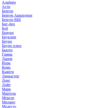
Альберо
Асти
Берген
Берген Аккордеон
Берген ВШ
Биг-бен
Боб
Брауни
Бруклин
Бруно
Бруно плюс
Бьюти
Гамма
Дарем
Йорк
Комо
Кьянти
Ланкастер
Лонг
Лофт
Марк
Мартель
Мерсер
Милано
Модесто