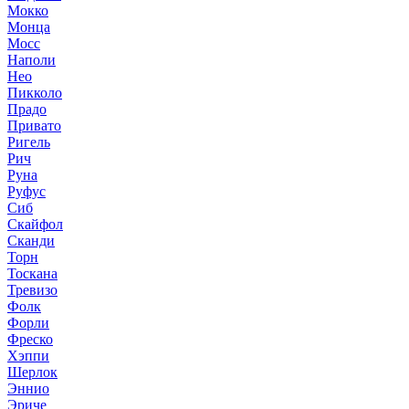
Мокко
Монца
Мосс
Наполи
Нео
Пикколо
Прадо
Привато
Ригель
Рич
Руна
Руфус
Сиб
Скайфол
Сканди
Торн
Тоскана
Тревизо
Фолк
Форли
Фреско
Хэппи
Шерлок
Эннио
Эриче