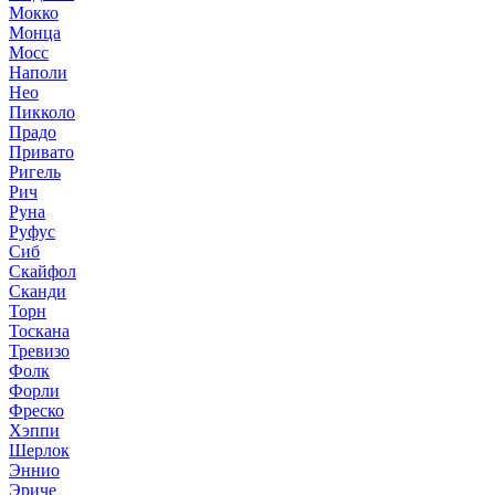
Мокко
Монца
Мосс
Наполи
Нео
Пикколо
Прадо
Привато
Ригель
Рич
Руна
Руфус
Сиб
Скайфол
Сканди
Торн
Тоскана
Тревизо
Фолк
Форли
Фреско
Хэппи
Шерлок
Эннио
Эриче