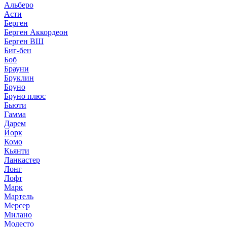
Альберо
Асти
Берген
Берген Аккордеон
Берген ВШ
Биг-бен
Боб
Брауни
Бруклин
Бруно
Бруно плюс
Бьюти
Гамма
Дарем
Йорк
Комо
Кьянти
Ланкастер
Лонг
Лофт
Марк
Мартель
Мерсер
Милано
Модесто