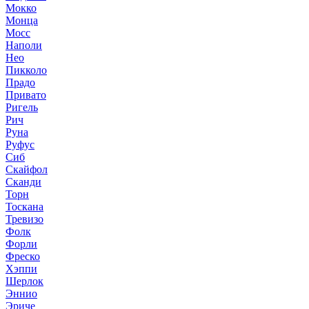
Мокко
Монца
Мосс
Наполи
Нео
Пикколо
Прадо
Привато
Ригель
Рич
Руна
Руфус
Сиб
Скайфол
Сканди
Торн
Тоскана
Тревизо
Фолк
Форли
Фреско
Хэппи
Шерлок
Эннио
Эриче