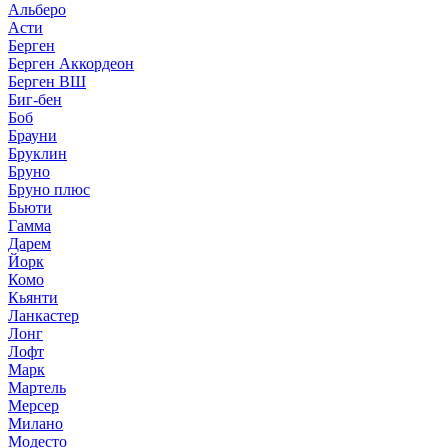
Альберо
Асти
Берген
Берген Аккордеон
Берген ВШ
Биг-бен
Боб
Брауни
Бруклин
Бруно
Бруно плюс
Бьюти
Гамма
Дарем
Йорк
Комо
Кьянти
Ланкастер
Лонг
Лофт
Марк
Мартель
Мерсер
Милано
Модесто