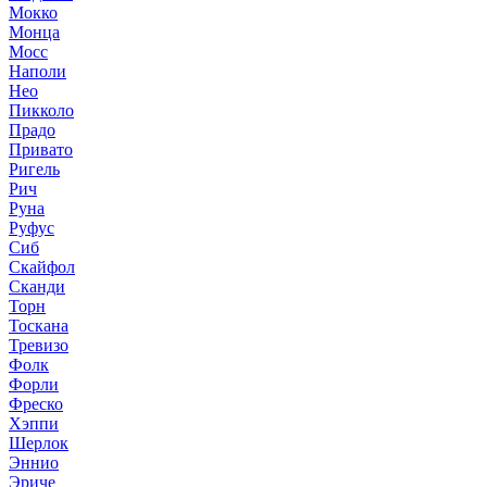
Мокко
Монца
Мосс
Наполи
Нео
Пикколо
Прадо
Привато
Ригель
Рич
Руна
Руфус
Сиб
Скайфол
Сканди
Торн
Тоскана
Тревизо
Фолк
Форли
Фреско
Хэппи
Шерлок
Эннио
Эриче