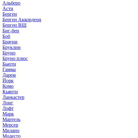
Альберо
Асти
Берген
Берген Аккордеон
Берген ВШ
Биг-бен
Боб
Брауни
Бруклин
Бруно
Бруно плюс
Бьюти
Гамма
Дарем
Йорк
Комо
Кьянти
Ланкастер
Лонг
Лофт
Марк
Мартель
Мерсер
Милано
Модесто