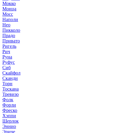
Мокко
Монца
Мосс
Наполи
Нео
Пикколо
Прадо
Привато
Ригель
Рич
Руна
Руфус
Сиб
Скайфол
Сканди
Торн
Тоскана
Тревизо
Фолк
Форли
Фреско
Хэппи
Шерлок
Эннио
Эриче