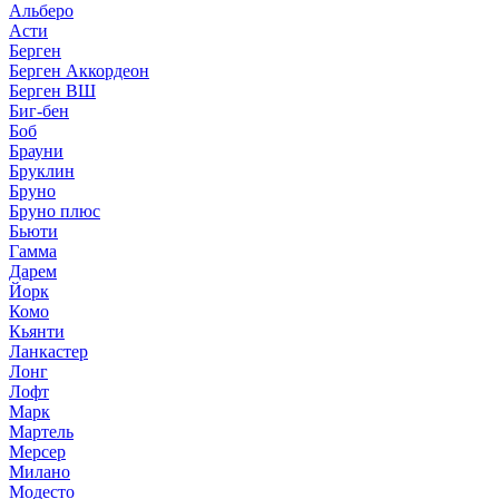
Альберо
Асти
Берген
Берген Аккордеон
Берген ВШ
Биг-бен
Боб
Брауни
Бруклин
Бруно
Бруно плюс
Бьюти
Гамма
Дарем
Йорк
Комо
Кьянти
Ланкастер
Лонг
Лофт
Марк
Мартель
Мерсер
Милано
Модесто