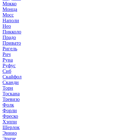
Мокко
Монца
Мосс
Наполи
Нео
Пикколо
Прадо
Привато
Ригель
Рич
Руна
Руфус
Сиб
Скайфол
Сканди
Торн
Тоскана
Тревизо
Фолк
Форли
Фреско
Хэппи
Шерлок
Эннио
Эриче