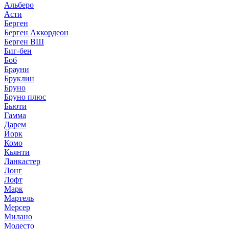
Альберо
Асти
Берген
Берген Аккордеон
Берген ВШ
Биг-бен
Боб
Брауни
Бруклин
Бруно
Бруно плюс
Бьюти
Гамма
Дарем
Йорк
Комо
Кьянти
Ланкастер
Лонг
Лофт
Марк
Мартель
Мерсер
Милано
Модесто