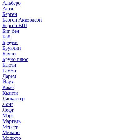
Альберо
Асти
Берген
Берген Аккордеон
Берген ВШ
Биг-бен
Боб
Брауни
Бруклин
Бруно
Бруно плюс
Бьюти
Гамма
Дарем
Йорк
Комо
Кьянти
Ланкастер
Лонг
Лофт
Марк
Мартель
Мерсер
Милано
Модесто