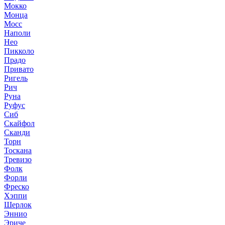
Мокко
Монца
Мосс
Наполи
Нео
Пикколо
Прадо
Привато
Ригель
Рич
Руна
Руфус
Сиб
Скайфол
Сканди
Торн
Тоскана
Тревизо
Фолк
Форли
Фреско
Хэппи
Шерлок
Эннио
Эриче